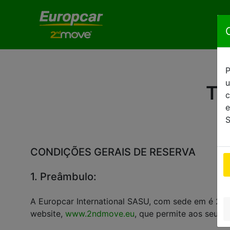
P
u
Te
c
e
S
CONDIÇÕES GERAIS DE RESERVA
1. Preâmbulo:
A Europcar International SASU, com sede em é 2 r
website,
www.2ndmove.eu
, que permite aos seus 