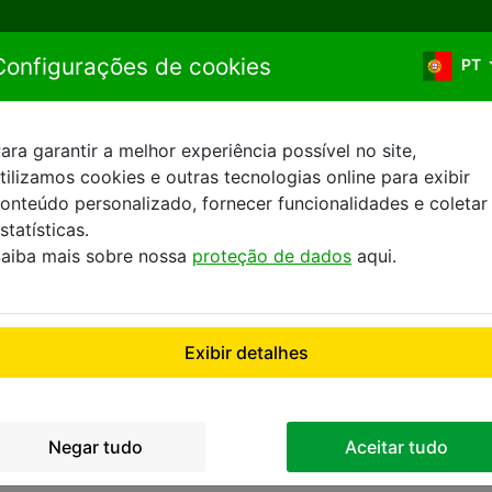
Ir para o conteúdo
Configurações de cookies
PT
ara garantir a melhor experiência possível no site,
tilizamos cookies e outras tecnologias online para exibir
rmos e condições de rese
onteúdo personalizado, fornecer funcionalidades e coletar
statísticas.
aiba mais sobre nossa
proteção de dados
aqui.
Exibir detalhes
ue René Caudron, 78960 Voisins-Le-Bretonneux, France, dis
Negar tudo
Aceitar tudo
utilizadores reservar ou adquirir online uma vasta gama de