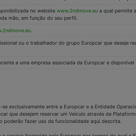
sponibilizada no website
www.2ndmove.eu
a qual permite 
da mão, em função do seu perfil.
.2ndmove.eu
.
issional ou o trabalhador do grupo Europcar que deseje rea
ncente a uma empresa associada da Europcar e disponível 
-se exclusivamente entre a Europcar e a Entidade Operaci
opcar que desejem reservar um Veículo através da Platafor
o poderão fazer uso da funcionalidade aqui descrita.
 o serviço fornecido pela Europcar nos termos do qual a 