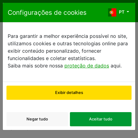
Ir para o conteúdo
Configurações de cookies
PT
PT
Para garantir a melhor experiência possível no site,
Perguntas frequentes
utilizamos cookies e outras tecnologias online para
exibir conteúdo personalizado, fornecer
funcionalidades e coletar estatísticas.
Esta é uma curta lista das perguntas mais frequentes.
Saiba mais sobre nossa
proteção de dados
aqui.
Para obter mais informações sobre 2ndMove by
Europcar, ou se precisar de ajuda, por favor contate-
nos.
Exibir detalhes
B2B
Negar tudo
Aceitar tudo
O que é dynamic-move e como funciona?