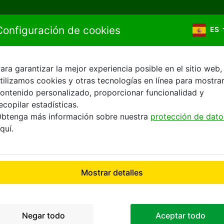
Saltar al contenido
Configuración de cookies
ES
ara garantizar la mejor experiencia posible en el sitio web,
tilizamos cookies y otras tecnologías en línea para mostra
Profesionales
ontenido personalizado, proporcionar funcionalidad y
ecopilar estadísticas.
btenga más información sobre nuestra
protección de dato
, si lo deseas; comprarlo.
quí.
ores profesionales de vehículos de ocasión necesitan un pr
 durante todo el año.
Mostrar detalles
 para ofrecer a los compradores profesionales acceso excl
ncipales mercados europeos (Francia, Alemania, Italia, Por
cceder a nuestro stock 24 horas al día, 7 días a la seman
Negar todo
Aceptar todo