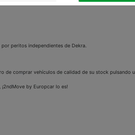
presa de alquiler de coches de Europa.
 por peritos independientes de Dekra.
 de comprar vehículos de calidad de su stock pulsando un 
, ¡2ndMove by Europcar lo es!