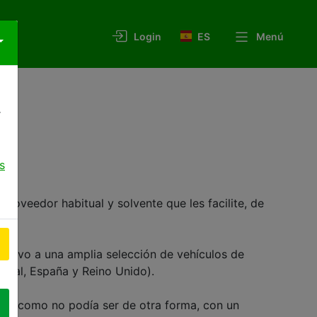
ES
Menú
Login
r
s
oveedor habitual y solvente que les facilite, de
usivo a una amplia selección de vehículos de
tugal, España y Reino Unido).
a y; como no podía ser de otra forma, con un