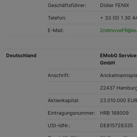
Geschäftsführer:
Didier FENIX
Telefon:
+ 33 (0) 1 30 4
E-Mail:
2ndmoveFR@eu
Deutschland
EMobG Servic
GmbH
Anschrift:
Anckelmannspla
22437 Hamburg
Aktienkapital:
23.010.000 EU
Eintragungsnummer:
HRB 168009
USt-IdNr.:
DE815728335