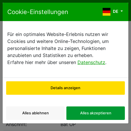
Zum Inhalt springen
Cookie-Einstellungen
DE
DE
Für ein optimales Website-Erlebnis nutzen wir
Rechtliche Hinweise
Cookies und weitere Online-Technologien, um
1) Betreiber der Website
personalisierte Inhalte zu zeigen, Funktionen
anzubieten und Statistiken zu erheben.
Erfahre hier mehr über unseren
Datenschutz
.
Die 2ndMove-Website wird von EUROPCAR
INTERNATIONAL betrieben, deren vollständige Daten
wie folgt lauten:
Details anzeigen
Europcar International
S.A.S.U
Alles ablehnen
Alles akzeptieren
Anschrift:
Bat OP