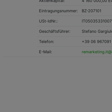
Aktienkapital:
4 160 000,00 E
Eintragungsnummer:
BZ-207101
USt-IdNr.:
IT05035331007
Geschäftsführer:
Stefano Gargiul
Telefon:
+39 06 967091
E-Mail:
remarketing.it