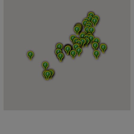
2ndMove Compiègne
2ndMove Lyon
2ndMove Marseille
2ndMove Nice
2ndMove Toulouse
2ndMove Bordeaux
2ndMove Evry (Paris Sud)
2ndMove Perpignan
2ndMove Montpellier
TEA Nice
2ndMove TEA LE MEUX
2ndMove TEA CERTINES
2ndMove ADSAT SERVICES ESTREE SAINT DENIS
TEA MARSEILLE
TEA AUNAY SOUS AUNEAU
TEA TOULOUSE
2ndMove Italia - Ancona (B2C)
2ndMove Italia - Bari (B2B & B2C)
2ndMove Italia - Bari Monopoli (B2C)