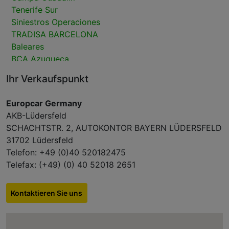
Tenerife Sur
Siniestros Operaciones
TRADISA BARCELONA
Baleares
BCA Azuqueca
BCA Bellvei
Ihr Verkaufspunkt
Bergé Ciempozuelos
Las Palmas
Europcar Germany
CAMPA MTA DAGANZO VO
AKB-Lüdersfeld
Bergé Tarragona
SCHACHTSTR. 2, AUTOKONTOR BAYERN LÜDERSFELD
Siniestros V.O.
31702 Lüdersfeld
Campa Remarketing CAMPA ALICANTE
Telefon: +49 (0)40 520182475
Lanzarote
Telefax: (+49) (0) 40 52018 2651
Fuerteventura
Tenerife Norte
M300 CarPark
Kontaktieren Sie uns
GUADALIX ALCALA
2ndMove Marly-la-Ville (Paris Nord)