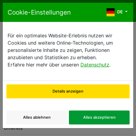
Zum Inhalt springen
Cookie-Einstellungen
DE
DE
Für ein optimales Website-Erlebnis nutzen wir
Verkaufszentren
Cookies und weitere Online-Technologien, um
personalisierte Inhalte zu zeigen, Funktionen
anzubieten und Statistiken zu erheben.
Bitte geben Sie die Zieladresse ein.
Erfahre hier mehr über unseren
Datenschutz
.
Land
Details anzeigen
Verkaufszentrum
PLZ
oder
Alles ablehnen
Alles akzeptieren
Umkreis