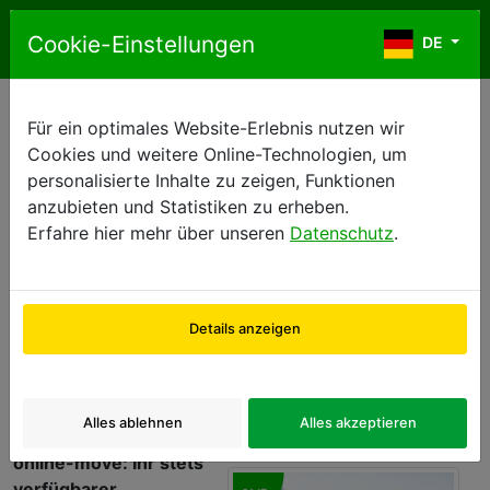
Zum Inhalt springen
Cookie-Einstellungen
DE
DE
Für ein optimales Website-Erlebnis nutzen wir
← Back to news list
Cookies und weitere Online-Technologien, um
personalisierte Inhalte zu zeigen, Funktionen
← Vorherige
nächste →
anzubieten und Statistiken zu erheben.
Erfahre hier mehr über unseren
Datenschutz
.
online-move
Details anzeigen
Entdecken Sie ein Verkaufsportal, dass nie schließt.
Bebieten oder kaufen Sie attraktive Angebote -
jederzeit und überall.
Alles ablehnen
Alles akzeptieren
online-move: Ihr stets
verfügbarer