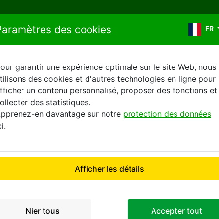
Aller au contenu
Paramètres des cookies
FR
our garantir une expérience optimale sur le site Web, nous
tilisons des cookies et d'autres technologies en ligne pour
les de Vente (réservées a
fficher un contenu personnalisé, proposer des fonctions et
ollecter des statistiques.
pprenez-en davantage sur notre
protection des données
ci.
Afficher les détails
ge social est situé Bat OP, 2, rue René Caudron, 78960 Vois
 permettant, en fonction du profil de l’utilisateur, la réserv
Nier tous
Accepter tout