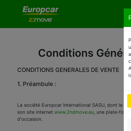
P
u
Conditions Généra
a
c
A
CONDITIONS GENERALES DE VENTE
i
1. Préambule :
La société Europcar International SASU, dont le siè
son site internet
www.2ndmove.eu
, une plate-forme
d'occasion.