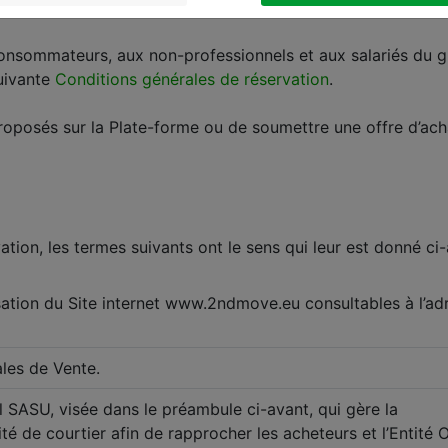
car à l’adresse suivante
Mentions Légales
.
 consommateurs, aux non-professionnels et aux salariés du 
suivante
Conditions générales de réservation
.
proposés sur la Plate-forme ou de soumettre une offre d’ach
ion, les termes suivants ont le sens qui leur est donné ci-
sation du Site internet www.2ndmove.eu consultables à l’a
les de Vente.
l SASU, visée dans le préambule ci-avant, qui gère la
ité de courtier afin de rapprocher les acheteurs et l’Entité 