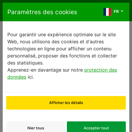
Aller au contenu
Paramètres des cookies
FR
FR
Pour garantir une expérience optimale sur le site
← Back to news list
Web, nous utilisons des cookies et d'autres
technologies en ligne pour afficher un contenu
← Précédent
suivant →
personnalisé, proposer des fonctions et collecter
des statistiques.
Apprenez-en davantage sur notre
protection des
realtime-move
données
ici.
Entrez dans une expérience d'enchères interactive
en direct depuis n'importe où. Enchérissez en
Afficher les détails
temps réel, ressentez l'atmosphère de la salle des
ventes.
Nier tous
Accepter tout
realtime-move : Vivez